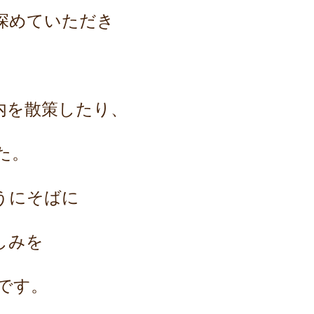
深めていただき
内を散策したり、
た。
うにそばに
しみを
です。