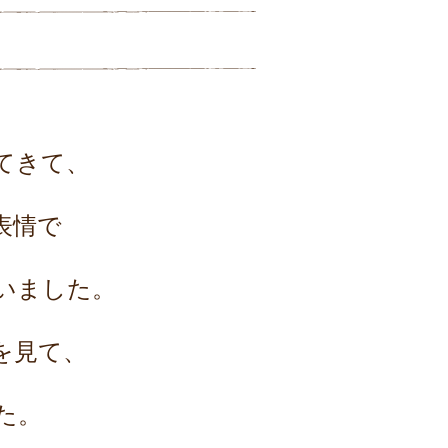
てきて、
表情で
いました。
を見て、
た。