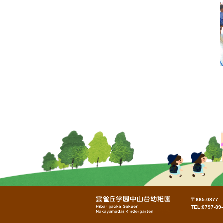
〒665-087
TEL:0797-89