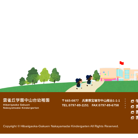
〒665-0877 兵庫県宝塚市中山桜台1-1-1
TEL:0797-89-1151 FAX:0797-89-6758
Copyright © Hibarigaoka-Gakuen Nakayamadai Kindergarten All Rights Reserved.