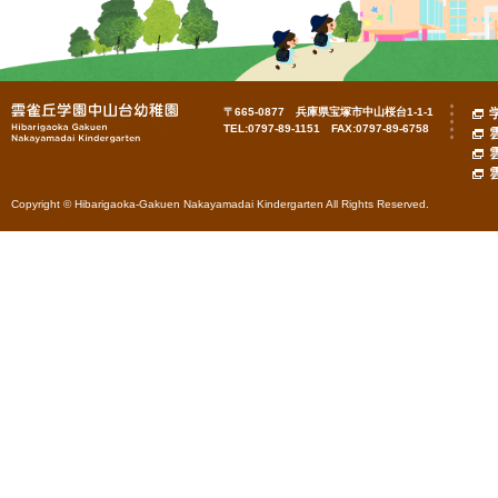
〒665-0877 兵庫県宝塚市中山桜台1-1-1
TEL:0797-89-1151 FAX:0797-89-6758
Copyright © Hibarigaoka-Gakuen Nakayamadai Kindergarten All Rights Reserved.