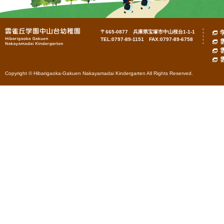
〒665-0877 兵庫県宝塚市中山桜台1-1-1
TEL:0797-89-1151 FAX:0797-89-6758
Copyright © Hibarigaoka-Gakuen Nakayamadai Kindergarten All Rights Reserved.