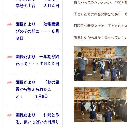
自らやってみたいと思い、仲間と
幸せの土台 ８月４日
子どもたちの本当の学びであり、
園長だより 幼稚園選
日曜日の音楽会では、子どもたち
びのその前に・・・８月
想像しながら温かく見守っていた
３日
園長だより 一学期が終
わって・・・７月２２日
園長だより 「朝の風
景から教えられたこ
と」 7月6日
園長だより 仲間と作
る、夢いっぱいの日帰り