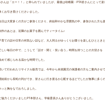
Sさんは「エー！！」と仰られていましたが、最後は幼稚園・PTA皆さんにとって
快くお引き受けくださいました。
当日は大変多くの方がご参加くださり、終始和やかな雰囲気の中、参加された方も
制作のあとは、近隣のお菓子を囲んでティータイム♪
子育ての話や日常の何気ない話など、大人同士がゆっくりお喋りを楽しむひととき
忙しい毎日の中で、こうして「話す・聞く・笑い合う」時間を持つことの大切さを
改めて感じられる温かな時間でした。
続いて行われたリサイクル販売では、今年から未就園児の保護者の方もご案内させ
開始前から長蛇の列ができ、皆さんに行き渡るか心配するほどでしたが無事に多く
ホッと胸をなでおろしました。
ご協力くださいましたPT本部さん、学級委員さんありがとうございました。