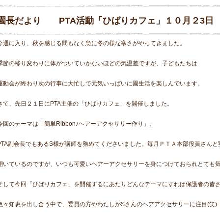
園長だより PTA活動「ひばりカフェ」１０月２3日
今週に入り、秋を感じる間もなく急に冬の様な寒さがやってきました。
季節の移り変わりに体がついていかないほどの気温差ですが、子どもたちは
運動会が終わり次の行事に大忙しで元気いっぱいに園生活を楽しんでいます。
さて、先日２１日にPTA主催の「ひばりカフェ」を開催しました。
今回のテーマは「簡単Ribbon♪ヘアーアクセサリー作り」。
PTA副会長でもあるS様が講師を務めてくださいました。毎月ＰＴＡ本部役員さんと
開いているのですが、いつも可愛いヘアーアクセサリーを身につけておられとても気にな
そして今回「ひばりカフェ」を開催するにあたりどんなテーマにすれば保護者の皆
色々知恵を出し合う中で、委員の方やわたしがSさんのヘアアクセサリーに注目(笑)