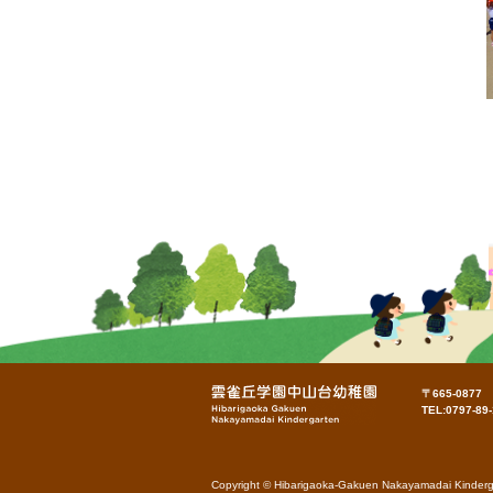
〒665-087
TEL:0797-89
Copyright © Hibarigaoka-Gakuen Nakayamadai Kinderga