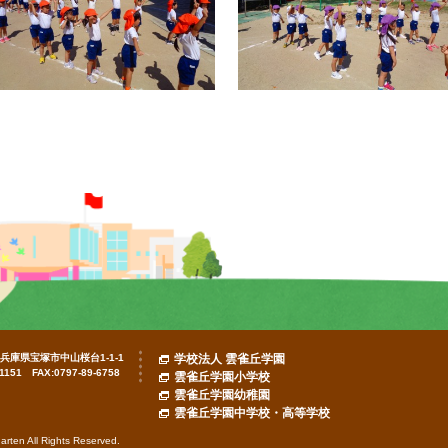
7 兵庫県宝塚市中山桜台1-1-1
学校法人 雲雀丘学園
-1151 FAX:0797-89-6758
雲雀丘学園小学校
雲雀丘学園幼稚園
雲雀丘学園中学校・高等学校
rten All Rights Reserved.