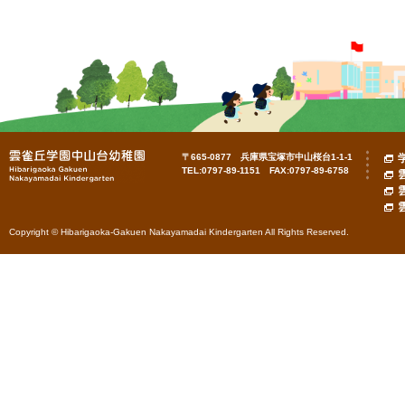
〒665-0877 兵庫県宝塚市中山桜台1-1-1
TEL:0797-89-1151 FAX:0797-89-6758
Copyright © Hibarigaoka-Gakuen Nakayamadai Kindergarten All Rights Reserved.