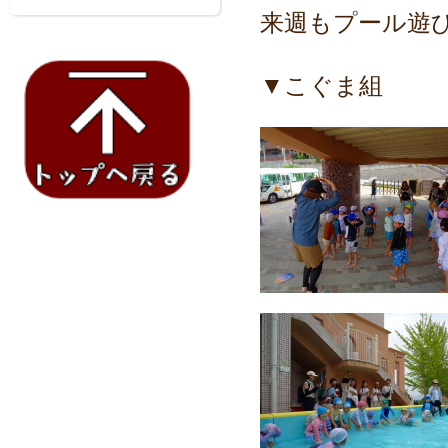
来週もプール遊
▼こぐま組