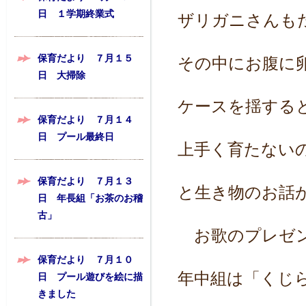
日 １学期終業式
ザリガニさんも
保育だより ７月１５
その中にお腹に
日 大掃除
ケースを揺する
保育だより ７月１４
日 プール最終日
上手く育たない
保育だより ７月１３
と生き物のお話
日 年長組「お茶のお稽
古」
お歌のプレゼン
保育だより ７月１０
年中組は「くじ
日 プール遊びを絵に描
きました