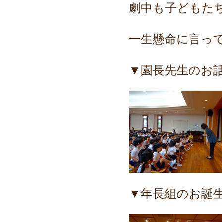
劇中も子どもた
一生懸命に言っ
▼園長先生のお
▼年長組のお誕