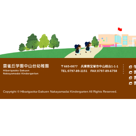
〒665-0877 兵庫県宝塚市中山桜台1-1-1
TEL:0797-89-1151 FAX:0797-89-6758
Copyright © Hibarigaoka-Gakuen Nakayamadai Kindergarten All Rights Reserved.