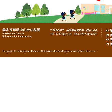
〒665-0877 兵庫県宝塚市中山桜台1-1-1
TEL:0797-89-1151 FAX:0797-89-6758
Copyright © Hibarigaoka-Gakuen Nakayamadai Kindergarten All Rights Reserved.