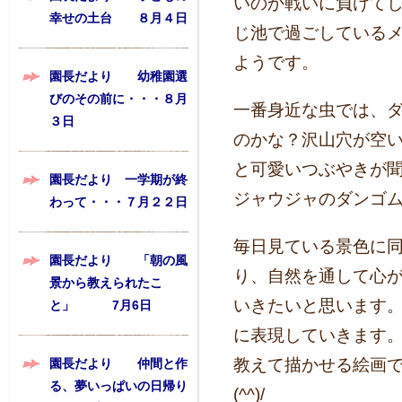
いのか
戦いに負けて
幸せの土台 ８月４日
じ池で過ごしている
ようです。
園長だより 幼稚園選
びのその前に・・・８月
一番身近な虫では、
３日
のかな？
沢山穴が空
と可愛いつぶやきが
園長だより 一学期が終
ジャウジャのダンゴ
わって・・・７月２２日
毎日見ている景色に
園長だより 「朝の風
り、
自然を通して心
景から教えられたこ
いきたいと思います
と」 7月6日
に表現していきます
教えて描かせる絵画
園長だより 仲間と作
る、夢いっぱいの日帰り
(^^)/