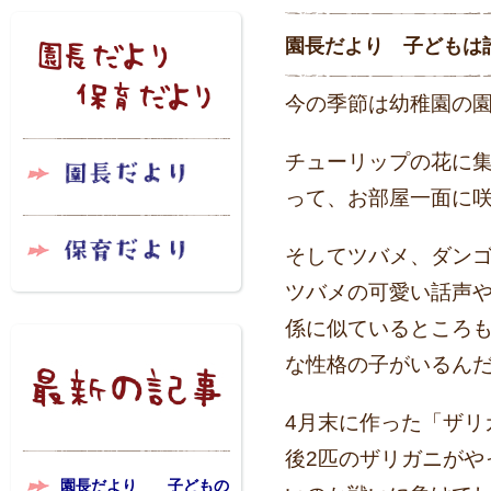
園長だより 子どもは誰
今の季節は幼稚園の
チューリップの花に
って、
お部屋一面に
そしてツバメ、ダン
ツバメの可愛い話声
係に似ているところ
な性格の子がいるん
4月末に作った「ザリ
後2匹のザリガニがや
園長だより 子どもの