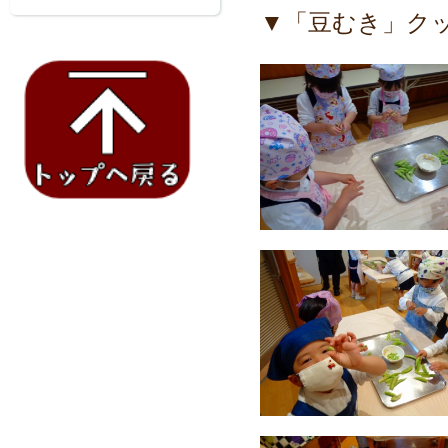
▼「豆むき」ク