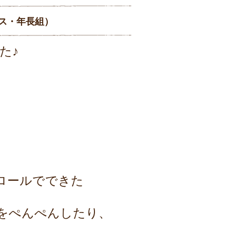
ス・年長組）
た♪
ロールでできた
をぺんぺんしたり、