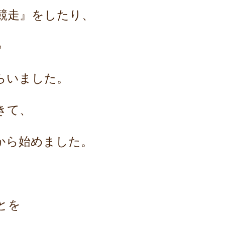
競走』をしたり、
♪
らいました。
きて、
から始めました。
、
とを