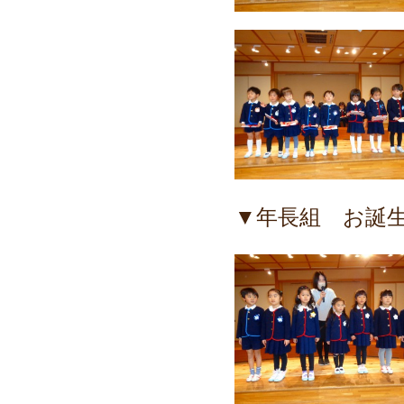
▼年長組 お誕