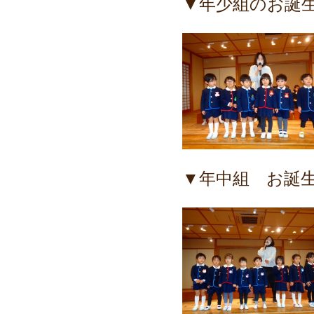
▼年少組のお誕
▼年中組 お誕