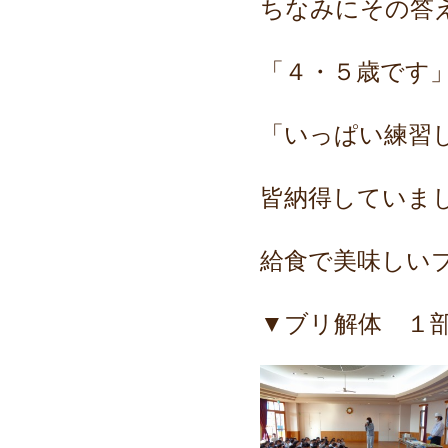
ちなみにその答
「４・５歳です
「いっぱい練習
皆納得していま
給食で美味しい
▼ブリ解体 １