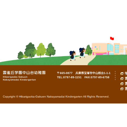
〒665-0877 兵庫県宝塚市中山桜台1-1-1
TEL:0797-89-1151 FAX:0797-89-6758
Copyright © Hibarigaoka-Gakuen Nakayamadai Kindergarten All Rights Reserved.