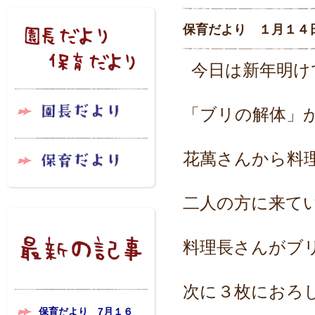
保育だより １月１４
今日は新年明け
「ブリの解体」
花萬さんから料
二人の方に来て
料理長さんがブ
次に３枚におろ
保育だより 7月１６