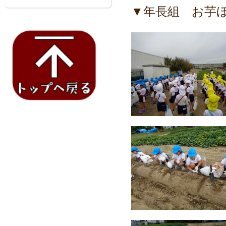
▼年長組 お芋