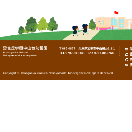
〒665-0877 兵庫県宝塚市中山桜台1-1-1
TEL:0797-89-1151 FAX:0797-89-6758
Copyright © Hibarigaoka-Gakuen Nakayamadai Kindergarten All Rights Reserved.