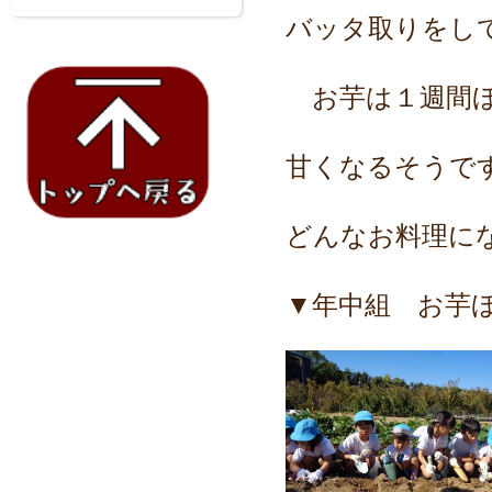
バッタ取りをし
お芋は１週間ほ
甘くなるそうで
どんなお料理に
▼年中組 お芋