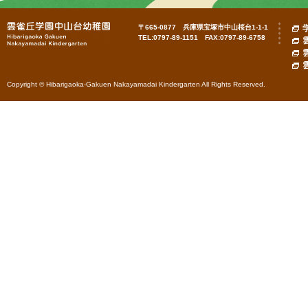
〒665-0877 兵庫県宝塚市中山桜台1-1-1
TEL:0797-89-1151 FAX:0797-89-6758
Copyright © Hibarigaoka-Gakuen Nakayamadai Kindergarten All Rights Reserved.