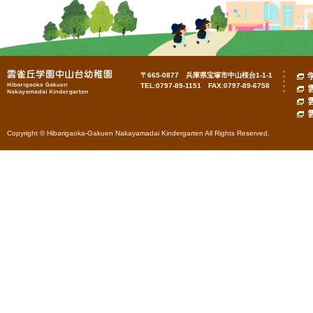
〒665-0877 兵庫県宝塚市中山桜台1-1-1
TEL:0797-89-1151 FAX:0797-89-6758
Copyright © Hibarigaoka-Gakuen Nakayamadai Kindergarten All Rights Reserved.