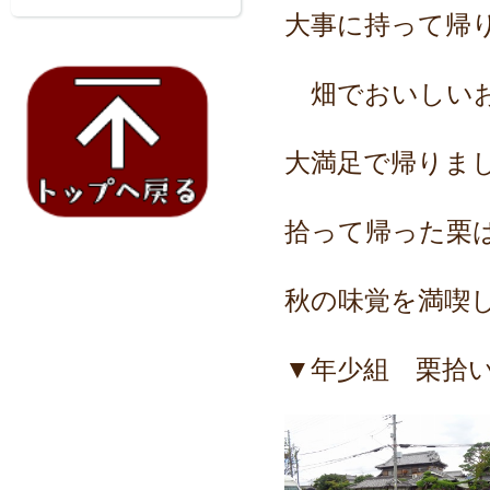
大事に持って帰
畑でおいしいお
大満足で帰りま
拾って帰った栗
秋の味覚を満喫
▼年少組 栗拾