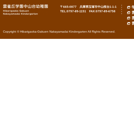
〒665-0877 兵庫県宝塚市中山桜台1-1-1
TEL:0797-89-1151 FAX:0797-89-6758
Copyright © Hibarigaoka-Gakuen Nakayamadai Kindergarten All Rights Reserved.