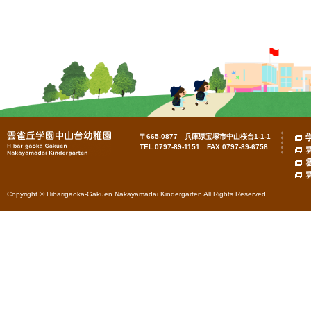
〒665-0877 兵庫県宝塚市中山桜台1-1-1
TEL:0797-89-1151 FAX:0797-89-6758
Copyright © Hibarigaoka-Gakuen Nakayamadai Kindergarten All Rights Reserved.