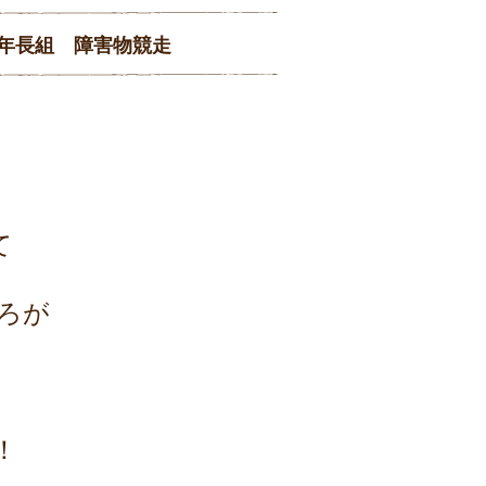
年長組 障害物競走
て
ろが
！