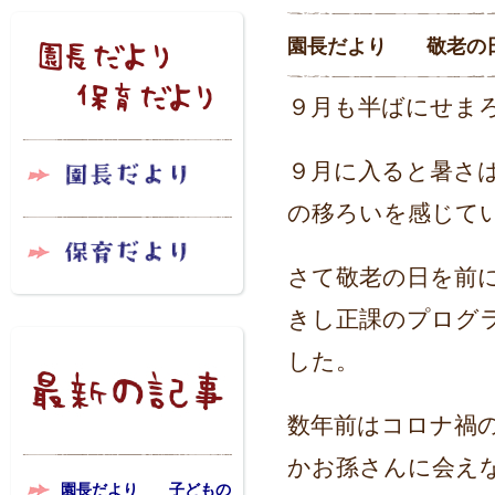
園長だより 敬老の
９月も半ばにせま
９月に入ると暑さ
の移ろいを感じて
さて敬老の日を前
きし
正課のプログ
した。
数年前はコロナ禍
かお孫さんに会え
園長だより 子どもの