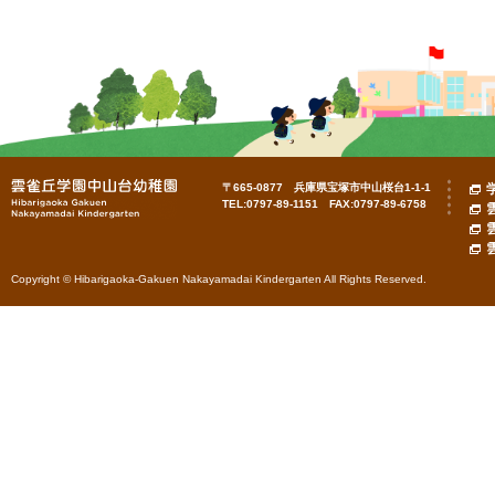
〒665-0877 兵庫県宝塚市中山桜台1-1-1
TEL:0797-89-1151 FAX:0797-89-6758
Copyright © Hibarigaoka-Gakuen Nakayamadai Kindergarten All Rights Reserved.