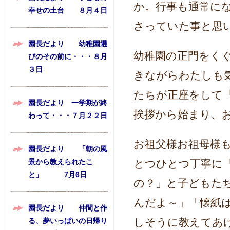
か。行事も通常に
幸せの土台 ８月４日
さっていた事と思
園長だより 幼稚園選
幼稚園の正門をく
びのその前に・・・８月
３日
きながらわたしも
たちが正座をして
園長だより 一学期が終
挨拶から始まり、
わって・・・７月２２日
お祖父様お祖母様
園長だより 「朝の風
景から教えられたこ
とつひとつ丁寧に
と」 7月6日
の？」と子どもた
んだよ～」「懐紙
園長だより 仲間と作
しそうに教えてあ
る、夢いっぱいの日帰り