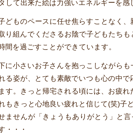
タして出来た絵は
力強いエネルギーを感
子どものペースに任せ焦らすことなく、
取り組んでくださるお陰で
子どもたちも
時間を過ごすことができています。
下に小さいお子さんを抱っこしながらも
れる姿が、とても素敵でいつも心の中で
ます。きっと帰宅される頃には、お疲れ
れもきっと心地良い疲れと信じて(笑)子
せませんが「きょうもありがとう」と
言
す・・・