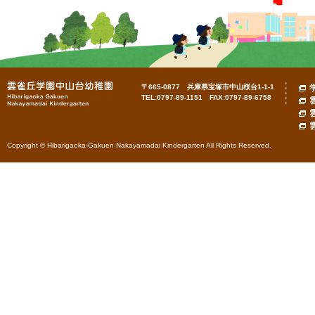
〒665-0877 兵庫県宝塚市中山桜台1-1-1
TEL:0797-89-1151 FAX:0797-89-6758
Copyright © Hibarigaoka-Gakuen Nakayamadai Kindergarten All Rights Reserved.