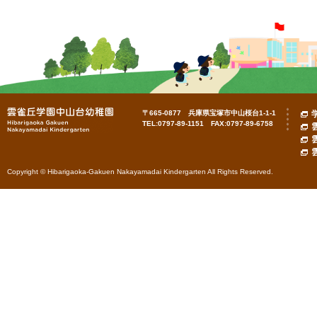
〒665-0877 兵庫県宝塚市中山桜台1-1-1
TEL:0797-89-1151 FAX:0797-89-6758
Copyright © Hibarigaoka-Gakuen Nakayamadai Kindergarten All Rights Reserved.