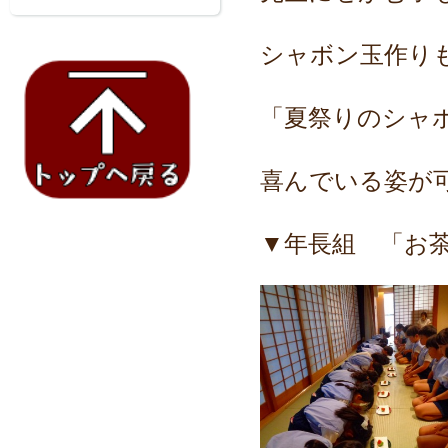
シャボン玉作り
「夏祭りのシャ
喜んでいる姿が
▼年長組 「お