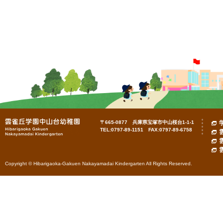
〒665-0877 兵庫県宝塚市中山桜台1-1-1
TEL:0797-89-1151 FAX:0797-89-6758
Copyright © Hibarigaoka-Gakuen Nakayamadai Kindergarten All Rights Reserved.