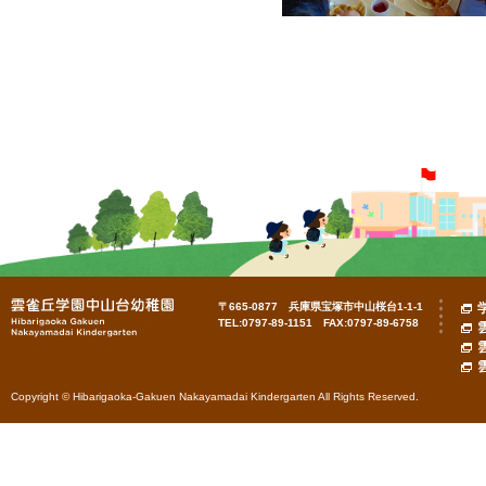
〒665-0877 兵庫県宝塚市中山桜台1-1-1
TEL:0797-89-1151 FAX:0797-89-6758
Copyright © Hibarigaoka-Gakuen Nakayamadai Kindergarten All Rights Reserved.