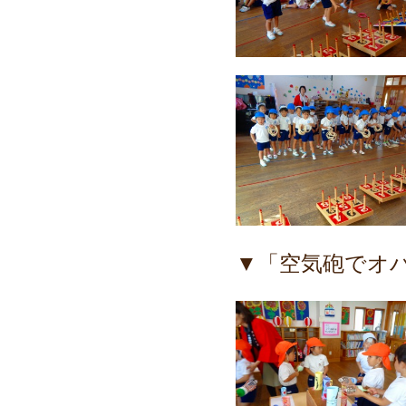
▼「空気砲でオ