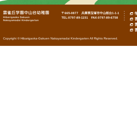
〒665-0877 兵庫県宝塚市中山桜台1-1-1
TEL:0797-89-1151 FAX:0797-89-6758
Copyright © Hibarigaoka-Gakuen Nakayamadai Kindergarten All Rights Reserved.