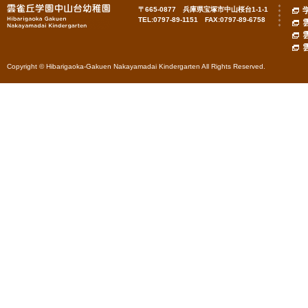
〒665-0877 兵庫県宝塚市中山桜台1-1-1
TEL:0797-89-1151 FAX:0797-89-6758
Copyright © Hibarigaoka-Gakuen Nakayamadai Kindergarten All Rights Reserved.