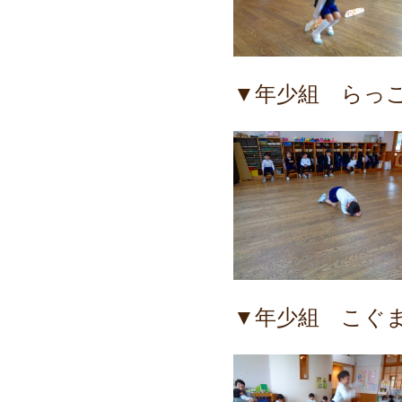
▼年少組 らっ
▼年少組 こぐ