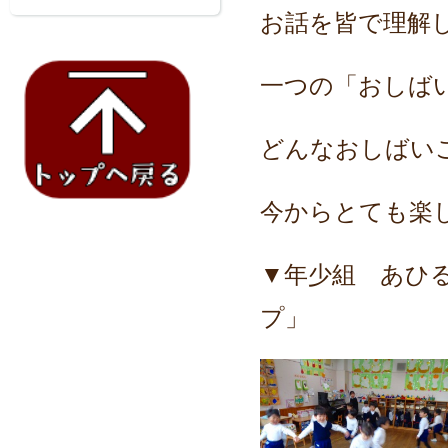
お話を皆で理解
一つの「おしば
どんなおしばい
今からとても楽
▼年少組 あひ
プ」