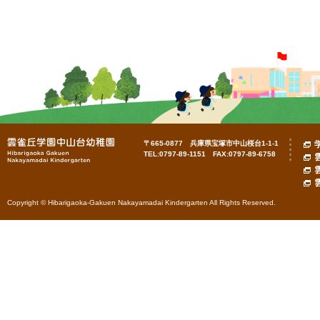
〒665-0877 兵庫県宝塚市中山桜台1-1-1
TEL:0797-89-1151 FAX:0797-89-6758
Copyright © Hibarigaoka-Gakuen Nakayamadai Kindergarten All Rights Reserved.