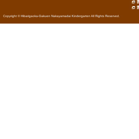
Copyright © Hibarigaoka-Gakuen Nakayamadai Kindergarten All Rights Reserved.