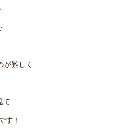
♪
を
のが難しく
見て
です！