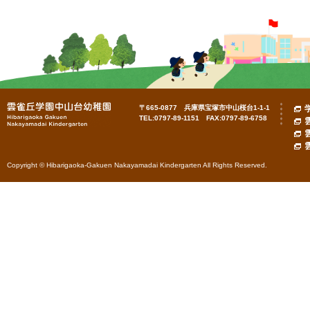
〒665-0877 兵庫県宝塚市中山桜台1-1-1
TEL:0797-89-1151 FAX:0797-89-6758
Copyright © Hibarigaoka-Gakuen Nakayamadai Kindergarten All Rights Reserved.