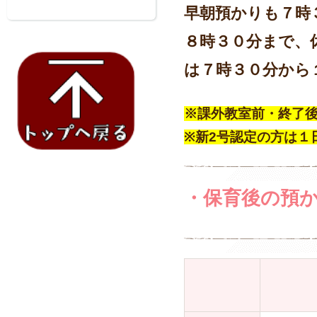
早朝預かりも７時
８時３０分まで、
は７時３０分から
※課外教室前・終了
※新2号認定の方は１日
・保育後の預