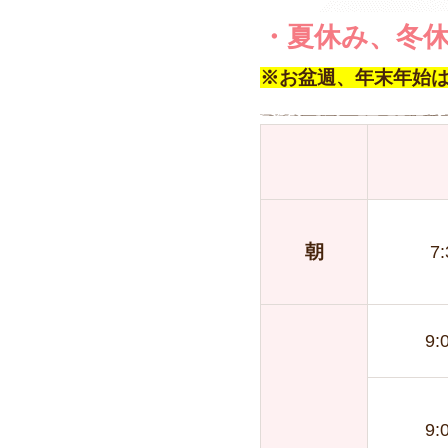
・夏休み、冬休
※お盆週、年末年始
朝
7
9:
9: