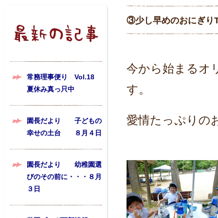
③少し早めのおにぎりT
今から始まるオ
常務理事便り Vol.18
す。
夏休み真っ只中
愛情たっぷりの
園長だより 子どもの
幸せの土台 ８月４日
園長だより 幼稚園選
びのその前に・・・８月
３日