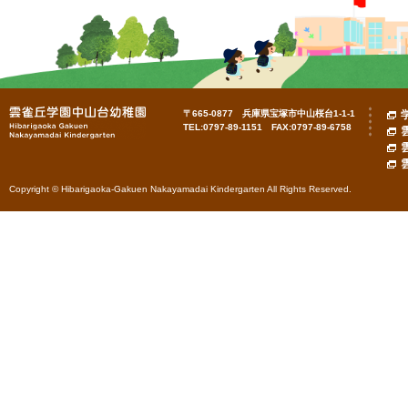
〒665-0877 兵庫県宝塚市中山桜台1-1-1
TEL:0797-89-1151 FAX:0797-89-6758
Copyright © Hibarigaoka-Gakuen Nakayamadai Kindergarten All Rights Reserved.