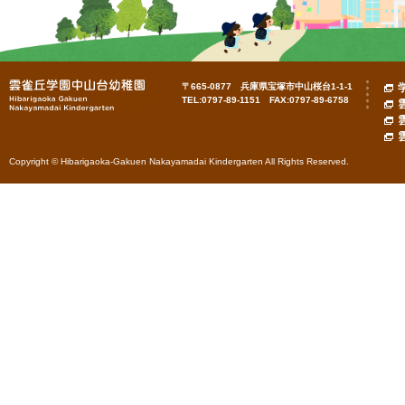
〒665-0877 兵庫県宝塚市中山桜台1-1-1
TEL:0797-89-1151 FAX:0797-89-6758
Copyright © Hibarigaoka-Gakuen Nakayamadai Kindergarten All Rights Reserved.