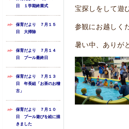
日 １学期終業式
宝探しをして遊
保育だより ７月１５
参観にお越しく
日 大掃除
暑い中、ありが
保育だより ７月１４
日 プール最終日
保育だより ７月１３
日 年長組「お茶のお稽
古」
保育だより ７月１０
日 プール遊びを絵に描
きました