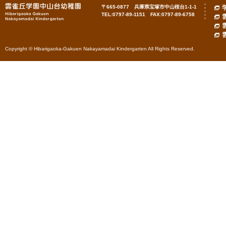
〒665-0877 兵庫県宝塚市中山桜台1-1-1
TEL:0797-89-1151 FAX:0797-89-6758
Copyright © Hibarigaoka-Gakuen Nakayamadai Kindergarten All Rights Reserved.