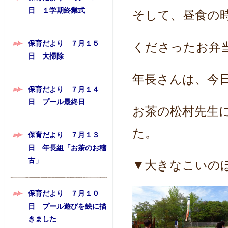
日 １学期終業式
そして、昼食の
保育だより ７月１５
くださったお弁
日 大掃除
年長さんは、今
保育だより ７月１４
日 プール最終日
お茶の松村先生
た。
保育だより ７月１３
日 年長組「お茶のお稽
古」
▼大きなこいの
保育だより ７月１０
日 プール遊びを絵に描
きました