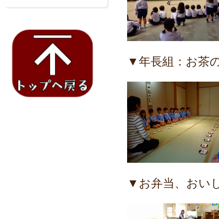
▼年長組：お茶
▼お弁当、おい