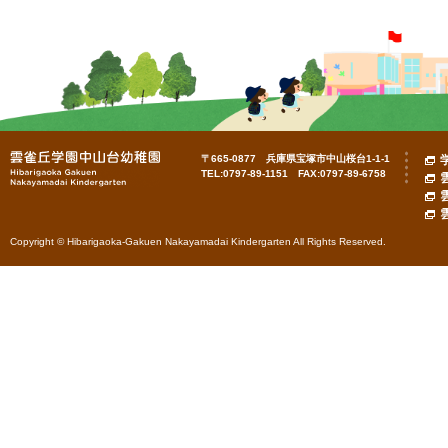
〒665-0877 兵庫県宝塚市中山桜台1-1-1
TEL:0797-89-1151 FAX:0797-89-6758
Copyright © Hibarigaoka-Gakuen Nakayamadai Kindergarten All Rights Reserved.