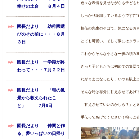
色々な表情を見せながらも子ども
幸せの土台 ８月４日
しっかり認識しているようです(^^)
園長だより 幼稚園選
担任の先生のそばで、気になるお
びのその前に・・・８月
とても可愛い。そして隣にはクラ
３日
これからそんな小さな一歩の積み
園長だより 一学期が終
きっと子どもたちは初めての集団
わって・・・７月２２日
わがままになったり、いつも以上
園長だより 「朝の風
そんな時は存分に甘えさせてあげ
景から教えられたこ
「甘えさせていいのかしら？」と迷
と」 7月6日
手伝ってあげてください！抱っこ
園長だより 仲間と作
る、夢いっぱいの日帰り