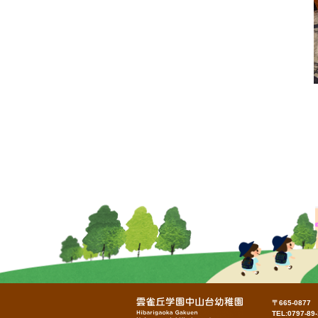
〒665-087
TEL:0797-89