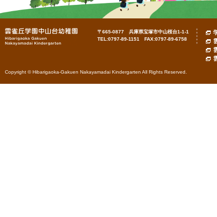
〒665-0877 兵庫県宝塚市中山桜台1-1-1
TEL:0797-89-1151 FAX:0797-89-6758
Copyright © Hibarigaoka-Gakuen Nakayamadai Kindergarten All Rights Reserved.