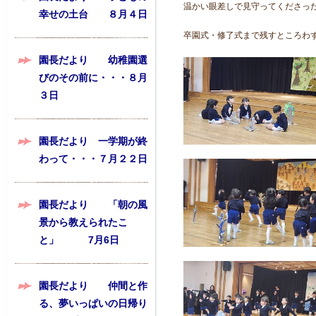
温かい眼差しで見守ってくださっ
幸せの土台 ８月４日
卒園式・修了式まで残すところわ
園長だより 幼稚園選
びのその前に・・・８月
３日
園長だより 一学期が終
わって・・・７月２２日
園長だより 「朝の風
景から教えられたこ
と」 7月6日
園長だより 仲間と作
る、夢いっぱいの日帰り