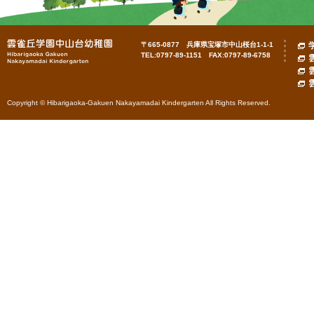
〒665-0877 兵庫県宝塚市中山桜台1-1-1
TEL:0797-89-1151 FAX:0797-89-6758
Copyright © Hibarigaoka-Gakuen Nakayamadai Kindergarten All Rights Reserved.