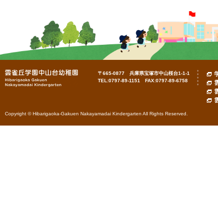
〒665-0877 兵庫県宝塚市中山桜台1-1-1
TEL:0797-89-1151 FAX:0797-89-6758
Copyright © Hibarigaoka-Gakuen Nakayamadai Kindergarten All Rights Reserved.