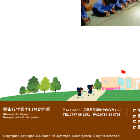
〒665-0877 兵庫県宝塚市中山桜台1-1-1
TEL:0797-89-1151 FAX:0797-89-6758
Copyright © Hibarigaoka-Gakuen Nakayamadai Kindergarten All Rights Reserved.