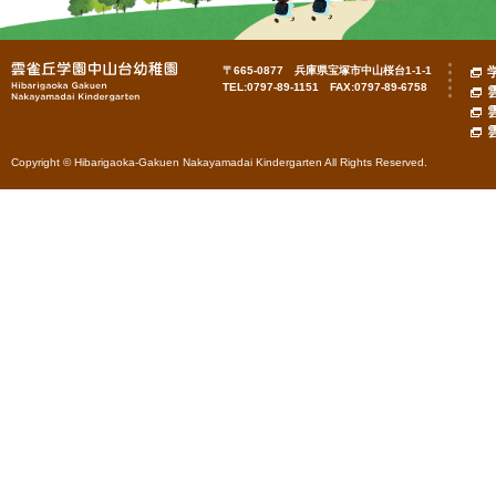
〒665-0877 兵庫県宝塚市中山桜台1-1-1
TEL:0797-89-1151 FAX:0797-89-6758
Copyright © Hibarigaoka-Gakuen Nakayamadai Kindergarten All Rights Reserved.