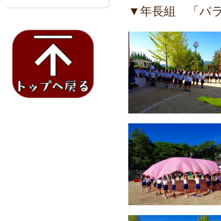
▼年長組 「パ