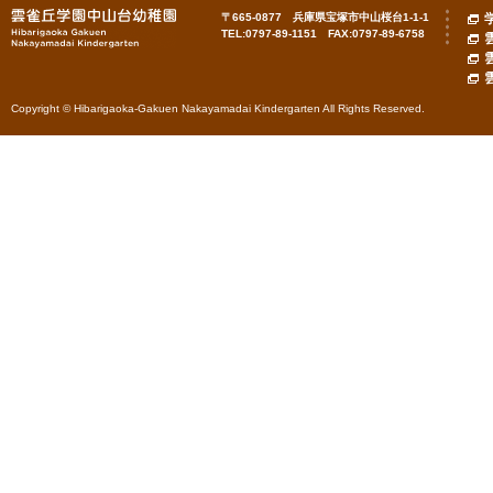
〒665-0877 兵庫県宝塚市中山桜台1-1-1
TEL:0797-89-1151 FAX:0797-89-6758
Copyright © Hibarigaoka-Gakuen Nakayamadai Kindergarten All Rights Reserved.