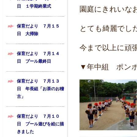
日 １学期終業式
園庭にきれいな
保育だより ７月１５
とても綺麗でし
日 大掃除
今まで以上に頑
保育だより ７月１４
日 プール最終日
▼年中組 ポン
保育だより ７月１３
日 年長組「お茶のお稽
古」
保育だより ７月１０
日 プール遊びを絵に描
きました