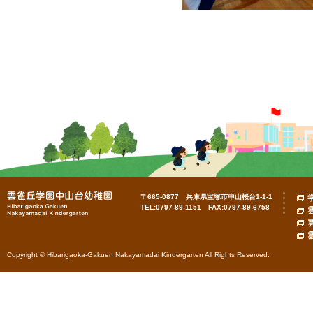
〒665-0877 兵庫県宝塚市中山桜台1-1-1
TEL:0797-89-1151 FAX:0797-89-6758
Copyright © Hibarigaoka-Gakuen Nakayamadai Kindergarten All Rights Reserved.