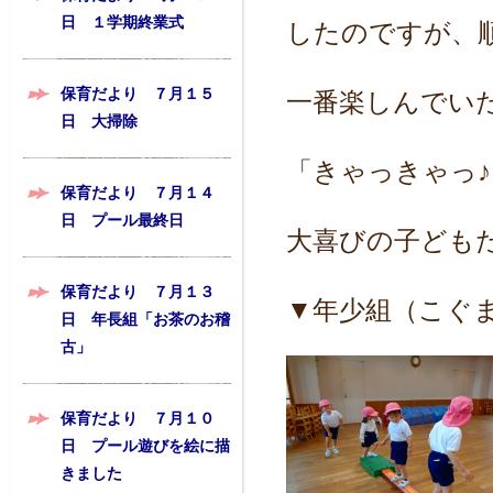
日 １学期終業式
したのですが、
保育だより ７月１５
一番楽しんでい
日 大掃除
「きゃっきゃっ
保育だより ７月１４
日 プール最終日
大喜びの子ども
保育だより ７月１３
▼年少組（こぐ
日 年長組「お茶のお稽
古」
保育だより ７月１０
日 プール遊びを絵に描
きました