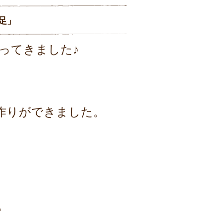
足」
ってきました♪
作りができました。
。